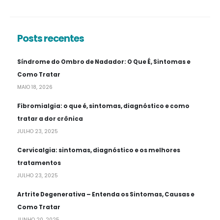
Posts recentes
Síndrome do Ombro de Nadador: O Que É, Sintomas e
Como Tratar
MAIO 18, 2026
Fibromialgia: o que é, sintomas, diagnóstico e como
tratar a dor crônica
JULHO 23, 2025
Cervicalgia: sintomas, diagnóstico e os melhores
tratamentos
JULHO 23, 2025
Artrite Degenerativa – Entenda os Sintomas, Causas e
Como Tratar
JUNHO 20, 2025